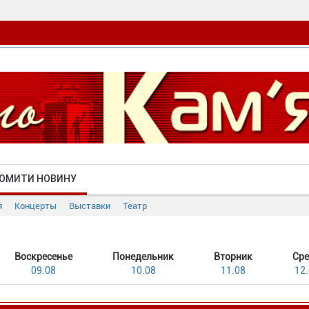
ОМИТИ НОВИНУ
я
Концерты
Выставки
Театр
Воскресенье
Понедельник
Вторник
Ср
09.08
10.08
11.08
12