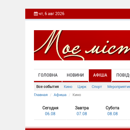
чт, 6 авг 2026
ГОЛОВНА
НОВИНИ
АФІША
ПОВІД
Все события
Кино
Цирк
Спорт
Мероприяти
Главная
Афиша
Кино
Сегодня
Завтра
Субота
06.08
07.08
08.08