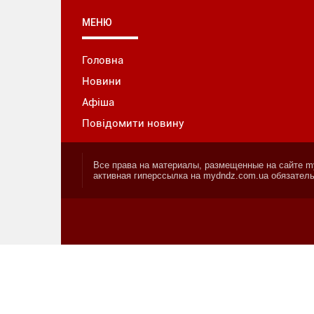
МЕНЮ
Головна
Новини
Афіша
Повідомити новину
Все права на материалы, размещенные на сайте my
активная гиперссылка на mydndz.com.ua обязатель