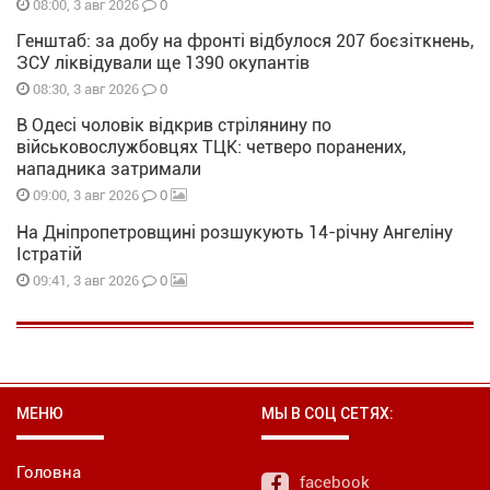
0
08:00, 3 авг 2026
Генштаб: за добу на фронті відбулося 207 боєзіткнень,
ЗСУ ліквідували ще 1390 окупантів
0
08:30, 3 авг 2026
В Одесі чоловік відкрив стрілянину по
військовослужбовцях ТЦК: четверо поранених,
нападника затримали
0
09:00, 3 авг 2026
На Дніпропетровщині розшукують 14-річну Ангеліну
Істратій
0
09:41, 3 авг 2026
МЕНЮ
МЫ В СОЦ СЕТЯХ:
Головна
facebook