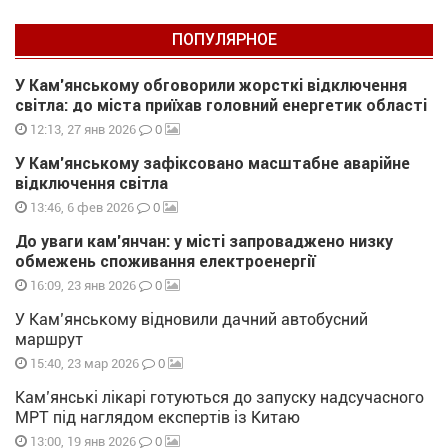
ПОПУЛЯРНОЕ
У Кам’янському обговорили жорсткі відключення
світла: до міста приїхав головний енергетик області
0
12:13, 27 янв 2026
У Кам’янському зафіксовано масштабне аварійне
відключення світла
0
13:46, 6 фев 2026
До уваги кам’янчан: у місті запроваджено низку
обмежень споживання електроенергії
0
16:09, 23 янв 2026
У Кам’янському відновили дачний автобусний
маршрут
0
15:40, 23 мар 2026
Кам’янські лікарі готуються до запуску надсучасного
МРТ під наглядом експертів із Китаю
0
13:00, 19 янв 2026