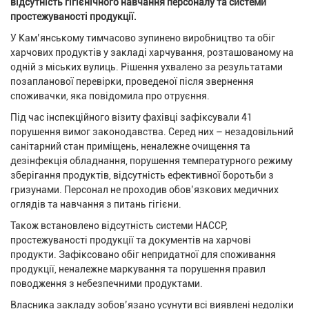
відсутність гігієнічного навчання персоналу та системи
простежуваності продукції.
У Кам’янському тимчасово зупинено виробництво та обіг
харчових продуктів у закладі харчування, розташованому на
одній з міських вулиць. Рішення ухвалено за результатами
позапланової перевірки, проведеної після звернення
споживачки, яка повідомила про отруєння.
Під час інспекційного візиту фахівці зафіксували 41
порушення вимог законодавства. Серед них – незадовільний
санітарний стан приміщень, неналежне очищення та
дезінфекція обладнання, порушення температурного режиму
зберігання продуктів, відсутність ефективної боротьби з
гризунами. Персонал не проходив обов’язкових медичних
оглядів та навчання з питань гігієни.
Також встановлено відсутність системи НАССР,
простежуваності продукції та документів на харчові
продукти. Зафіксовано обіг непридатної для споживання
продукції, неналежне маркування та порушення правил
поводження з небезпечними продуктами.
Власника закладу зобов’язано усунути всі виявлені недоліки