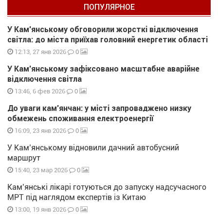
ПОПУЛЯРНОЕ
У Кам’янському обговорили жорсткі відключення
світла: до міста приїхав головний енергетик області
0
12:13, 27 янв 2026
У Кам’янському зафіксовано масштабне аварійне
відключення світла
0
13:46, 6 фев 2026
До уваги кам’янчан: у місті запроваджено низку
обмежень споживання електроенергії
0
16:09, 23 янв 2026
У Кам’янському відновили дачний автобусний
маршрут
0
15:40, 23 мар 2026
Кам’янські лікарі готуються до запуску надсучасного
МРТ під наглядом експертів із Китаю
0
13:00, 19 янв 2026