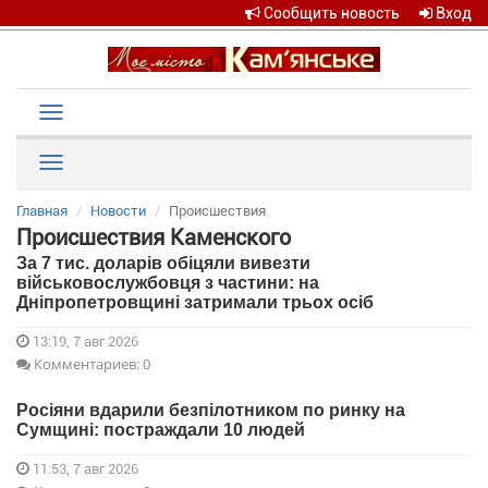
Сообщить новость
Вход
Toggle
navigation
Рубрики
Главная
Новости
Происшествия
Происшествия Каменского
За 7 тис. доларів обіцяли вивезти
військовослужбовця з частини: на
Дніпропетровщині затримали трьох осіб
13:19, 7 авг 2026
Комментариев: 0
Росіяни вдарили безпілотником по ринку на
Сумщині: постраждали 10 людей
11:53, 7 авг 2026