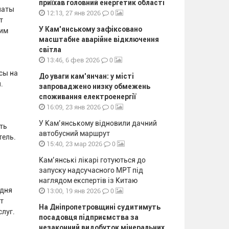
приїхав головний енергетик області
латы
0
12:13, 27 янв 2026
т
У Кам’янському зафіксовано
ким
масштабне аварійне відключення
світла
0
13:46, 6 фев 2026
сы на
До уваги кам’янчан: у місті
.
запроваджено низку обмежень
споживання електроенергії
0
16:09, 23 янв 2026
У Кам’янському відновили дачний
ть
автобусний маршрут
тель.
0
15:40, 23 мар 2026
Кам’янські лікарі готуються до
запуску надсучасного МРТ під
наглядом експертів із Китаю
одня
0
13:00, 19 янв 2026
т
На Дніпропетровщині судитимуть
луг.
посадовця підприємства за
незаконний видобуток мінеральних