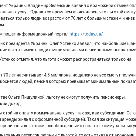
ент Украины Владимир Зеленский заявил о возможной отмене оп
альных услуг. Однако со временем выяснилось, что льготой смогу
ваться только люди возрастом от 70 лет с большим стажем и низ
ом.
ом пишет информационный портал
https://today.ua/
ик президента Украины Олег Устенко заявил, что наибольшие шан
ение льготы имеют люди с минимальными пенсионными выплатами
Устенко отметил, что льгота сможет распространяться только на
 70 лет насчитывает 4,5 миллиона, но далеко не все смогут получи
е коснется людей, пенсия которых превышает минимальный показа
.
тве Ольги Пищулиной, льготу не смогут получить пенсионеры,
кий доход.
льготой на оплату коммунальных услуг так же, как субсидиями. Сег
аренды жилья с оформленной субсидией. Такая же ситуация може
 прописаны льготники, освобожденные от оплаты коммунальных ус
ьзования ресурсов людьми с льготой, то есть отказа от экономии.