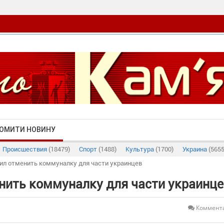
ОМИТИ НОВИНУ
Происшествия
(18479)
Спорт
(1488)
Культура
(1700)
Украина
(5655
ил отменить коммуналку для части украинцев
нить коммуналку для части украинце
Коммента