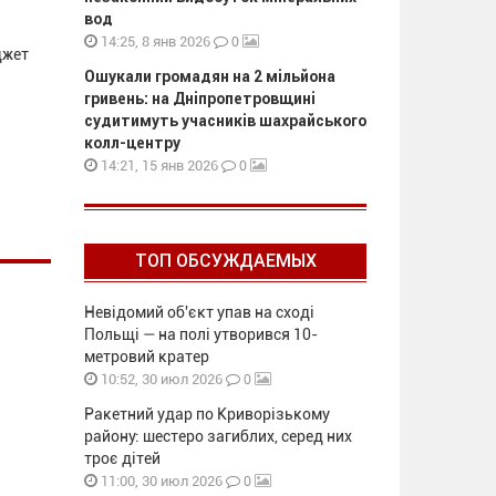
вод
0
14:25, 8 янв 2026
джет
Ошукали громадян на 2 мільйона
гривень: на Дніпропетровщині
судитимуть учасників шахрайського
колл-центру
0
14:21, 15 янв 2026
ТОП ОБСУЖДАЕМЫХ
Невідомий об'єкт упав на сході
Польщі — на полі утворився 10-
метровий кратер
0
10:52, 30 июл 2026
Ракетний удар по Криворізькому
району: шестеро загиблих, серед них
троє дітей
0
11:00, 30 июл 2026