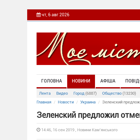
чт, 6 авг 2026
ГОЛОВНА
НОВИНИ
АФІША
ПОВІД
Лента
Видео
Город
(6887)
Общество
(13230)
Главная
Новости
Украина
Зеленский предлож
Зеленский предложил отме
14:46, 16 сен 2019 , Новини Кам'янського