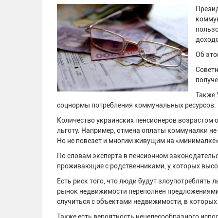
Презид
коммун
пользо
доход
Об эт
Советн
получ
Также 
соцнормы потребления коммунальных ресурсов.
Количество украинских пенсионеров возрастом от
льготу. Например, отмена оплаты коммуналки н
Но не повезет и многим живущим на «минималке»
По словам эксперта в пенсионном законодательс
проживающие с родственниками, у которых высо
Есть риск того, что люди будут злоупотреблять 
рынок недвижимости переполнен предложениями 
случиться с объектами недвижимости, в которых
Также есть вероятность нецелесообразного испол