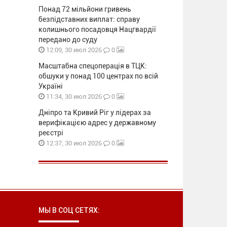
Понад 72 мільйони гривень
безпідставних виплат: справу
колишнього посадовця Нацгвардії
передано до суду
0
12:09, 30 июл 2026
Масштабна спецоперація в ТЦК:
обшуки у понад 100 центрах по всій
Україні
0
11:34, 30 июл 2026
Дніпро та Кривий Ріг у лідерах за
верифікацією адрес у державному
реєстрі
0
12:37, 30 июл 2026
МЫ В СОЦ СЕТЯХ: