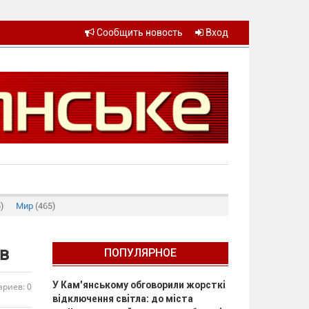
Сообщить новость
Вход
)
Мир
(465)
в
ПОПУЛЯРНОЕ
У Кам’янському обговорили жорсткі
риев: 0
відключення світла: до міста