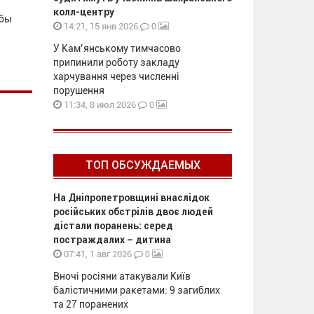
колл-центру
обы
0
14:21, 15 янв 2026
У Кам’янському тимчасово
припинили роботу закладу
харчування через численні
порушення
0
11:34, 8 июл 2026
ТОП ОБСУЖДАЕМЫХ
На Дніпропетровщині внаслідок
російських обстрілів двоє людей
дістали поранень: серед
постраждалих – дитина
0
07:41, 1 авг 2026
Вночі росіяни атакували Київ
балістичними ракетами: 9 загиблих
та 27 поранених