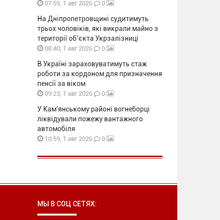
0
07:59, 1 авг 2026
На Дніпропетровщині судитимуть
трьох чоловіків, які викрали майно з
території об’єкта Укрзалізниці
0
08:40, 1 авг 2026
В Україні зараховуватимуть стаж
роботи за кордоном для призначення
пенсії за віком
0
09:23, 1 авг 2026
У Кам'янському районі вогнеборці
ліквідували пожежу вантажного
автомобіля
0
10:59, 1 авг 2026
МЫ В СОЦ СЕТЯХ: