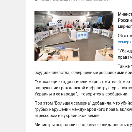
Минист
России
мирног
Об это
семерк
"Убежд
правам
Также 
осудили зверства, совершенные российскими вой
"Ужасающие кадры гибели мирных жителей, жертв
разрушении гражданской инфраструктуры показы
Украины и ее народа", - говорится в сообщении.
При этом "Большая семерка" добавила, что убийс
грубых нарушений международного права, включ
агрессором на украинской земле.
Министры выразили сердечную солидарность с 