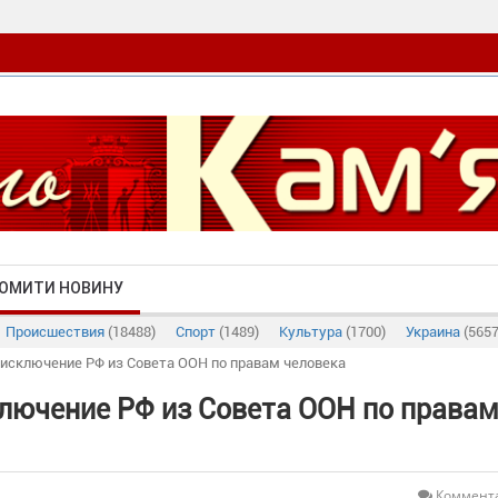
ОМИТИ НОВИНУ
Происшествия
(18488)
Спорт
(1489)
Культура
(1700)
Украина
(5657
исключение РФ из Совета ООН по правам человека
лючение РФ из Совета ООН по права
Коммента