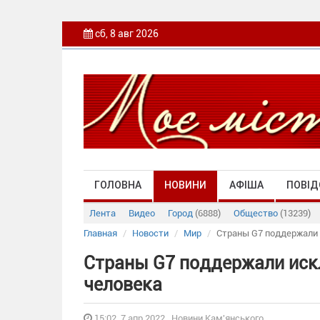
сб, 8 авг 2026
ГОЛОВНА
НОВИНИ
АФІША
ПОВІД
Лента
Видео
Город
(6888)
Общество
(13239)
Главная
Новости
Мир
Страны G7 поддержали 
Страны G7 поддержали иск
человека
15:02, 7 апр 2022 , Новини Кам'янського