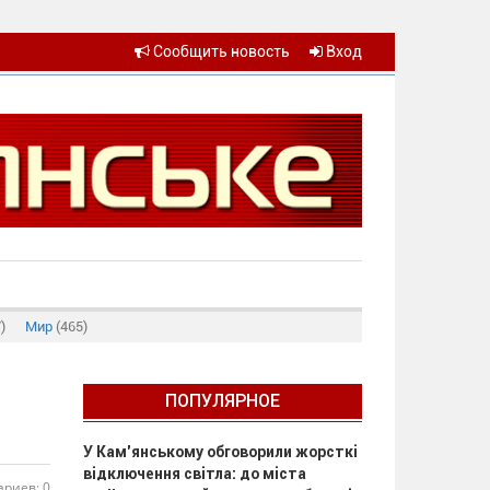
Сообщить новость
Вход
)
Мир
(465)
м
ПОПУЛЯРНОЕ
У Кам’янському обговорили жорсткі
відключення світла: до міста
риев: 0