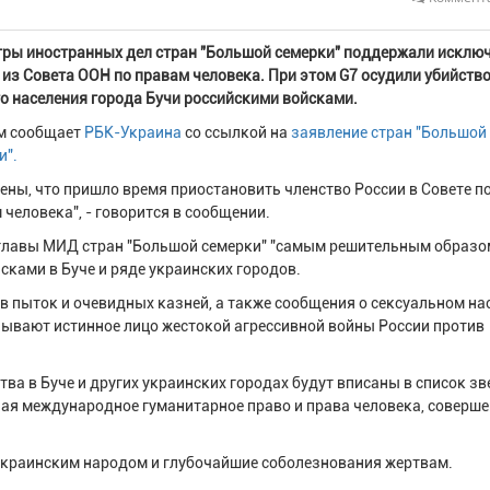
ры иностранных дел стран "Большой семерки" поддержали исклю
 из Совета ООН по правам человека. При этом G7 осудили убийств
о населения города Бучи российскими войсками.
м сообщает
РБК-Украина
со ссылкой на
заявление стран "Большой
и".
ены, что пришло время приостановить членство России в Совете п
 человека", - говорится в сообщении.
главы МИД стран "Большой семерки" "самым решительным образо
сками в Буче и ряде украинских городов.
 пыток и очевидных казней, а также сообщения о сексуальном на
вают истинное лицо жестокой агрессивной войны России против
тва в Буче и других украинских городах будут вписаны в список зв
ая международное гуманитарное право и права человека, соверш
украинским народом и глубочайшие соболезнования жертвам.