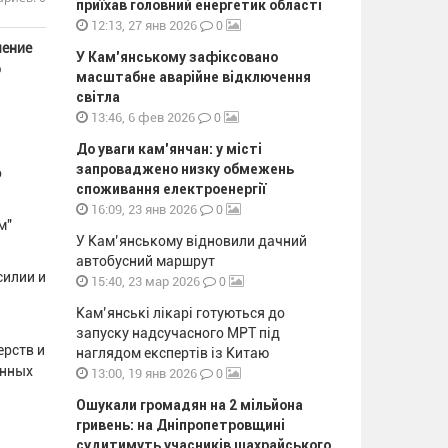
приїхав головний енергетик області
0
12:13, 27 янв 2026
чение
У Кам’янському зафіксовано
о
масштабне аварійне відключення
світла
0
13:46, 6 фев 2026
До уваги кам’янчан: у місті
запроваджено низку обмежень
о
споживання електроенергії
0
16:09, 23 янв 2026
м"
У Кам’янському відновили дачний
автобусний маршрут
силии и
0
15:40, 23 мар 2026
Кам’янські лікарі готуються до
запуску надсучасного МРТ під
ерств и
наглядом експертів із Китаю
енных
0
13:00, 19 янв 2026
Ошукали громадян на 2 мільйона
гривень: на Дніпропетровщині
судитимуть учасників шахрайського