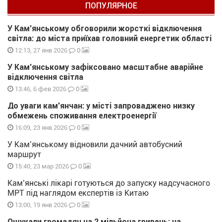
ПОПУЛЯРНОЕ
У Кам’янському обговорили жорсткі відключення
світла: до міста приїхав головний енергетик області
0
12:13, 27 янв 2026
У Кам’янському зафіксовано масштабне аварійне
відключення світла
0
13:46, 6 фев 2026
До уваги кам’янчан: у місті запроваджено низку
обмежень споживання електроенергії
0
16:09, 23 янв 2026
У Кам’янському відновили дачний автобусний
маршрут
0
15:40, 23 мар 2026
Кам’янські лікарі готуються до запуску надсучасного
МРТ під наглядом експертів із Китаю
0
13:00, 19 янв 2026
Ошукали громадян на 2 мільйона гривень: на