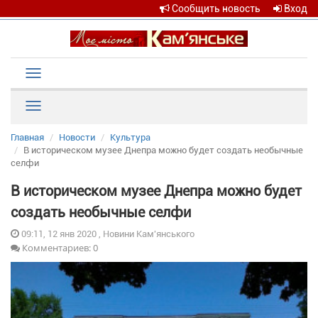
Сообщить новость
Вход
Toggle
navigation
Рубрики
Главная
Новости
Культура
В историческом музее Днепра можно будет создать необычные
селфи
В историческом музее Днепра можно будет
создать необычные селфи
09:11, 12 янв 2020 , Новини Кам'янського
Комментариев: 0