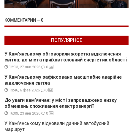
КОММЕНТАРИИ — 0
ПОПУЛЯРНОЕ
У Кам’янському обговорили жорсткі відключення
світла: до міста приїхав головний енергетик області
0
12:13, 27 янв 2026
У Кам’янському зафіксовано масштабне аварійне
відключення світла
0
13:46, 6 фев 2026
До уваги кам’янчан: у місті запроваджено низку
обмежень споживання електроенергії
0
16:09, 23 янв 2026
У Кам’янському відновили дачний автобусний
маршрут