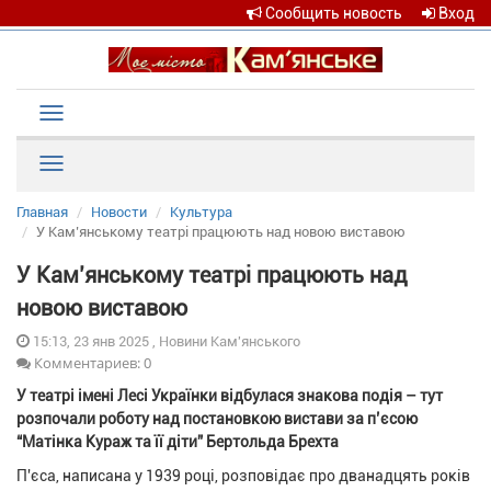
Сообщить новость
Вход
Toggle
navigation
Рубрики
Главная
Новости
Культура
У Кам’янському театрі працюють над новою виставою
У Кам’янському театрі працюють над
новою виставою
15:13, 23 янв 2025 , Новини Кам'янського
Комментариев: 0
У театрі імені Лесі Українки відбулася знакова подія – тут
розпочали роботу над постановкою вистави за п’єсою
“Матінка Кураж та її діти” Бертольда Брехта
П'єса, написана у 1939 році, розповідає про дванадцять років