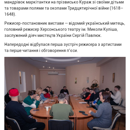
мандрівок маркітантки на прізвисько Кураж зі своїми дітьми
та товарами полями та окопами Тридцятирічної війни (1618–
1648).
Режисер-постановник вистави — відомий український митець,
головний режисер Херсонського театру ім. Миколи Куліша,
заслужений діяч мистецтв України Сергій Павлюк.
Напередодні відбулася перша зустріч режисера з артистами
та перше читання і обговорення п’єси.