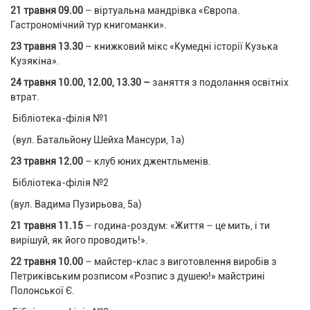
21 травня 09.00
– віртуальна мандрівка «Європа.
Гастрономічний тур книгоманки».
23 травня 13.30
– книжковий мікс «Кумедні історії Кузька
Кузякіна».
24 травня 10.00, 12.00, 13.30 –
заняття з подолання освітніх
втрат.
Бібліотека-філія №1
(вул. Батальйону Шейха Мансури, 1а)
23 травня 12.00
– клуб юних джентльменів.
Бібліотека-філія №2
(вул. Вадима Пузирьова, 5а)
21 травня 11.15
– година-роздум: «Життя – це мить, і ти
вирішуй, як його проводить!».
22 травня 10.00
– майстер-клас з виготовлення виробів з
Петриківським розписом «Розпис з душею!» майстрині
Полонської Є.