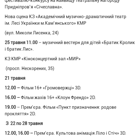
фестивалю-конкурсу на найвищу театральну нагороду
Придніпров’я «Січеславна».
Нова сцена КЗ «Академічний музично-драматичний театр
ім. Лесі Українки м.Кам’янського» КМР
(вул. Миколи Лисенка, 24)
25 травня 11.00
– музичний вестерн для дітей «Братик Кролик
і братик Лис».
КЗ КМР «Кіноконцертний зал «МИР»
(просп. Нескорених, 35)
21 травня
12.00 –
Фільм 16+ «Громовержці» 3D.
16.00 –
Фільм жахів 16+ «Клоун Френдо» 2D.
19.00
– Прем’єра. Фільм «Пункт призначення: родове
прокляття» 2D.
З 22 по 28 травня
12.00, 16.00 –
Прем’єра. Культова анімація Ліло і Стіч» 3D.