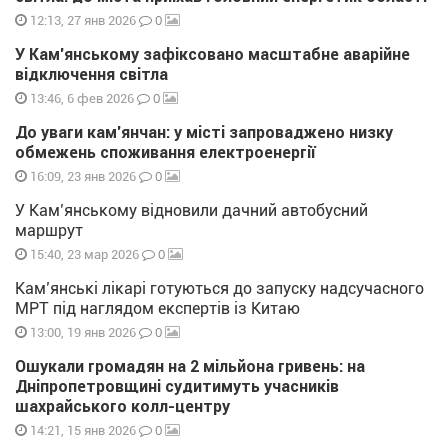
0
12:13, 27 янв 2026
У Кам’янському зафіксовано масштабне аварійне
відключення світла
0
13:46, 6 фев 2026
До уваги кам’янчан: у місті запроваджено низку
обмежень споживання електроенергії
0
16:09, 23 янв 2026
У Кам’янському відновили дачний автобусний
маршрут
0
15:40, 23 мар 2026
Кам’янські лікарі готуються до запуску надсучасного
МРТ під наглядом експертів із Китаю
0
13:00, 19 янв 2026
Ошукали громадян на 2 мільйона гривень: на
Дніпропетровщині судитимуть учасників
шахрайського колл-центру
0
14:21, 15 янв 2026