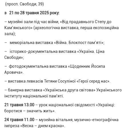
(просп. Свободи, 39)
з 21 по 28 травня 2025 року:
– музейні зали під час війни, «Від прадавнього Степу до
Кам’янського» (археологічна виставка, перша експозиційна
зала);
– меморіальна виставка «Війна. Блокпост пам’яті»;
– історико-документальна виставка «Україна. Ціна
Свободи»;
– фотодокументальна виставка «Щоденник Йосипа
Аровича».
– виставка левкасів Тетяни Сосуліної «Герої серед нас».
– банерна виставка «Українська друга світова» Українського
інституту національної пам’яті.
21 травня 13.00
– урок національної свідомості «Українці:
боротися – значить жить».
24
травня 11.00
– музейна вітальня, музично-етнографічна
імпреза «Весна – днем красна».