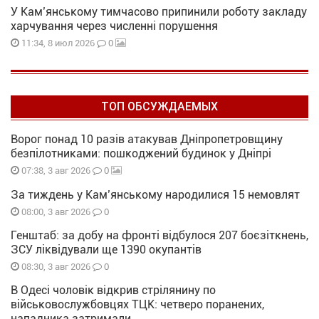
У Кам’янському тимчасово припинили роботу закладу
харчування через численні порушення
0
11:34, 8 июл 2026
ТОП ОБСУЖДАЕМЫХ
Ворог понад 10 разів атакував Дніпропетровщину
безпілотниками: пошкоджений будинок у Дніпрі
0
07:38, 3 авг 2026
За тиждень у Кам’янському народилися 15 немовлят
0
08:00, 3 авг 2026
Генштаб: за добу на фронті відбулося 207 боєзіткнень,
ЗСУ ліквідували ще 1390 окупантів
0
08:30, 3 авг 2026
В Одесі чоловік відкрив стрілянину по
військовослужбовцях ТЦК: четверо поранених,
нападника затримали