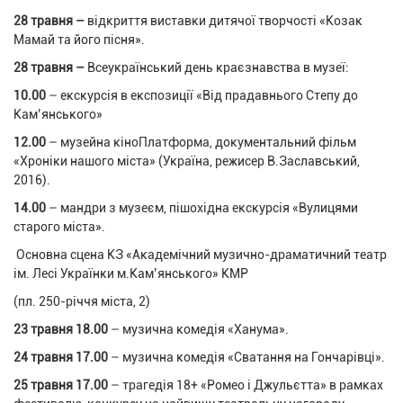
28 травня –
відкриття
виставки дитячої творчості «Козак
Мамай та його пісня».
28 травня –
Всеукраїнський день краєзнавства в музеї:
10.00
– екскурсія в експозиції «Від прадавнього Степу до
Кам’янського»
12.00
– музейна кіноПлатформа, документальний фільм
«Хроніки нашого міста» (Україна, режисер В.Заславський,
2016).
14.00
– мандри з музеєм, пішохідна екскурсія «Вулицями
старого міста».
Основна сцена КЗ «Академічний музично-драматичний театр
ім. Лесі Українки м.Кам’янського» КМР
(пл. 250-річчя міста, 2)
23 травня 18.00
– музична комедія «Ханума».
24 травня 17.00
– музична комедія «Сватання на Гончарівці».
25 травня 17.00
– трагедія 18+ «Ромео і Джульєтта» в рамках