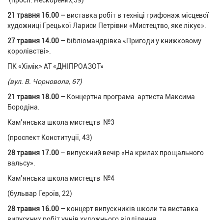
(просп. Нескорених,39)
21 травня 16.00 –
виставка робіт в техніці грифонаж місцевої
художниці Грецької Лариси Петрівни «Мистецтво, яке лікує».
27 травня 14.00 –
бібліомандрівка «Пригоди у книжковому
королівстві».
ПК «Хімік» АТ «ДНІПРОАЗОТ»
(вул. В. Чорновола, 67)
21 травня 18.00 –
Концертна програма артиста Максима
Бородіна.
Кам’янська школа мистецтв №3
(проспект Конституції, 43)
28 травня 17.00
– випускний вечір «На крилах прощального
вальсу».
Кам’янська школа мистецтв №4
(бульвар Героїв, 22)
28 травня 16.00 –
концерт випускників школи та виставка
випускних робіт учнів художнього відділення.