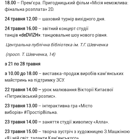
18.00
– Прем’єра. Пригодницький фільм «Місія неможлива:
фінальна розплата» 2D.
24 травня 12.00
– шаховий турнір вихідного дня.
24 травня 16.00
– звітний концерт студії
танців
«
deDVIZH
»
:
танцювальне шоу нового рівня.
Центральна публічна бібліотека ім. Т.Г. Шевченка
(просп. Т. Шевченка, 14)
з 21 по 28 травня
з 10.00 до 18.00
– виставка-продаж виробів кам’янських
майстринь на підтримку ЗСУ.
22 травня 14.00 –
урок малювання Вікторії Китаєвої
«Петриківський розпис».
23 травня 13.00
– інтерактивна гра «Місто
виборів» #ПростірВільна.
23 травня 14.00 –
заняття
студії живопису «Алла».
23 травня 15.00
– творча зустріч з художницею З.Машкіною
«Я і мій світ: таланти Кам’янського».