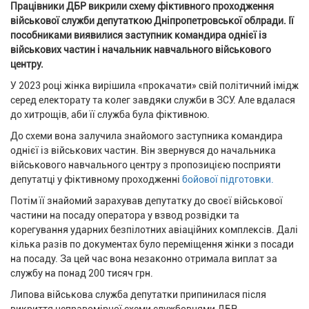
Працівники ДБР викрили схему фіктивного проходження
військової служби депутаткою Дніпропетровської облради. Ії
пособниками виявилися заступник командира однієї із
військових частин і начальник навчального військового
центру.
У 2023 році жінка вирішила «прокачати» свій політичний імідж
серед електорату та колег завдяки служби в ЗСУ. Але вдалася
до хитрощів, аби її служба була фіктивною.
До схеми вона залучила знайомого заступника командира
однієї із військових частин. Він звернувся до начальника
військового навчального центру з пропозицією посприяти
депутатці у фіктивному проходженні
бойової підготовки.
Потім її знайомий зарахував депутатку до своєї військової
частини на посаду оператора у взвод розвідки та
корегування ударних безпілотних авіаційних комплексів. Далі
кілька разів по документах було переміщення жінки з посади
на посаду. За цей час вона незаконно отримала виплат за
службу на понад 200 тисяч грн.
Липова військова служба депутатки припинилася після