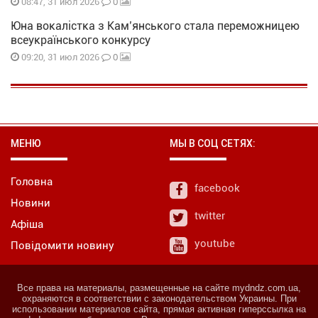
0
08:47, 31 июл 2026
Юна вокалістка з Кам’янського стала переможницею
всеукраїнського конкурсу
0
09:20, 31 июл 2026
МЕНЮ
МЫ В СОЦ СЕТЯХ:
Головна
facebook
Новини
twitter
Афіша
youtube
Повідомити новину
Все права на материалы, размещенные на сайте mydndz.com.ua,
охраняются в соответствии с законодательством Украины. При
использовании материалов сайта, прямая активная гиперссылка на