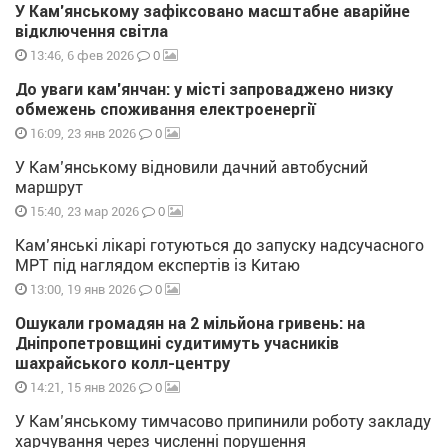
У Кам’янському зафіксовано масштабне аварійне
відключення світла
0
13:46, 6 фев 2026
До уваги кам’янчан: у місті запроваджено низку
обмежень споживання електроенергії
0
16:09, 23 янв 2026
У Кам’янському відновили дачний автобусний
маршрут
0
15:40, 23 мар 2026
Кам’янські лікарі готуються до запуску надсучасного
МРТ під наглядом експертів із Китаю
0
13:00, 19 янв 2026
Ошукали громадян на 2 мільйона гривень: на
Дніпропетровщині судитимуть учасників
шахрайського колл-центру
0
14:21, 15 янв 2026
У Кам’янському тимчасово припинили роботу закладу
харчування через численні порушення