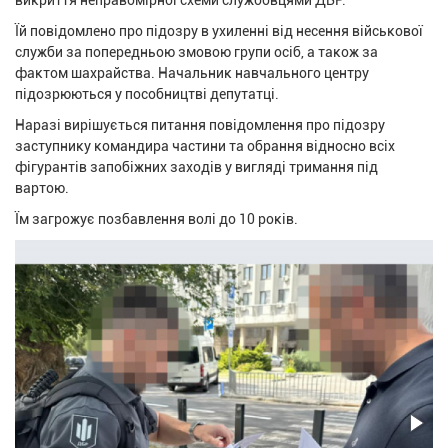
викриття неправомірної схеми службовцями ДБР.
Їй повідомлено про підозру в ухиленні від несення військової
служби за попередньою змовою групи осіб, а також за
фактом шахрайства. Начальник навчального центру
підозрюються у пособництві депутатці.
Наразі вирішується питання повідомлення про підозру
заступнику командира частини та обрання відносно всіх
фігурантів запобіжних заходів у вигляді тримання під
вартою.
Їм загрожує позбавлення волі до 10 років.