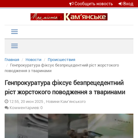
Сообщить новость
Вход
Toggle
navigation
Рубрики
Главная
Новости
Происшествия
Генпрокуратура фіксує безпрецедентний ріст жорстокого
поводження з тваринами
Генпрокуратура фіксує безпрецедентний
ріст жорстокого поводження з тваринами
12:55, 20 июн 2025 , Новини Кам'янського
Комментариев: 0