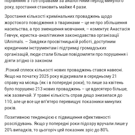
порівнянні з 105 справами за аналогічний період минулого
року, зростання становить майже 4 рази.
Зростання кількості кримінальних проваджень щодо
жорстокого поводження з тваринами – це не про збільшення
насильства, а про зменшення мовчання, – коментує Анастасія
Гевчук, юристка-аналітикиня законодавства організації
UAnimals. – Завдяки просвітницькій роботі, доступним
юридичним інструментам і підтримці громадських
організацій, люди стали більше повідомляти про порушення і
діяти згідно із законом
.Різкий сплеск кількості нових проваджень стався навесні.
Якщо на початку 2025 року відкривали в середньому 21
справу на місяць (як і в попередні роки), то лише за квітень
було порушено 213 нових проваджень – це вдесятеро більше,
ніж зазвичай. У травні кількість справ дещо знизилася до
110, але це все ще вп'ятеро перевищує показники минулих
років.
Позитивною тенденцією є підвищення ефективності
розслідувань. Якщо у попередні роки підозру вручали лише у
20% випадків, то цьогоріч цей показник зріс до 80%.