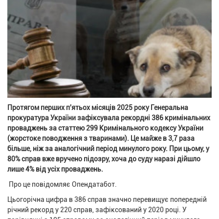
Протягом перших п'ятьох місяців 2025 року Генеральна
прокуратура України зафіксувала рекордні 386 кримінальних
проваджень за статтею 299 Кримінального кодексу України
(жорстоке поводження з тваринами). Це майже в 3,7 раза
більше, ніж за аналогічний період минулого року. При цьому, у
80% справ вже вручено підозру, хоча до суду наразі дійшло
лише 4% від усіх проваджень.
Про це повідомляє Опендатабот.
Цьогорічна цифра в 386 справ значно перевищує попередній
річний рекорд у 220 справ, зафіксований у 2020 році. У