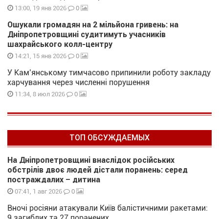
0
13:00, 19 янв 2026
Ошукали громадян на 2 мільйона гривень: на
Дніпропетровщині судитимуть учасників
шахрайського колл-центру
0
14:21, 15 янв 2026
У Кам’янському тимчасово припинили роботу закладу
харчування через численні порушення
0
11:34, 8 июл 2026
ТОП ОБСУЖДАЕМЫХ
На Дніпропетровщині внаслідок російських
обстрілів двоє людей дістали поранень: серед
постраждалих – дитина
0
07:41, 1 авг 2026
Вночі росіяни атакували Київ балістичними ракетами:
9 загиблих та 27 поранених