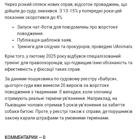
Через різкий сплеск нових справ, відсоток проваджень, що
дійшли до суду, знизився. З 13-15% у попередні роки цей
показник скоротився до 4%.
Запуск чат-ботів для повідомлень про жорстоке
поводження.
Публікація шаблонів заяв.
Тренінги для слідчих та прокурорів, проведені UAnimals.
Крім того, у лютому 2025 року відбувся спеціалізований
тренінг для правоохоронців, що підвищив їхню обізнаність та
ефективність у фіксації таких справ.
За даними пошуковика по судовому реєстру «Бабуся»,
цьогоріч суди вже винесли 20 вироків за жорстоке
поводження з тваринами. Є випадки, коли злочинці
отримують реальні терміни ув'язнення. Наприклад, на
Львівщині чоловік отримав 5 років ув'язнення за забиття
собаки битою. Проте, у реєстрі також є справи, де порушників
закону карали штрафами та умовними термінами.
КОММЕНТАРИИ — 0