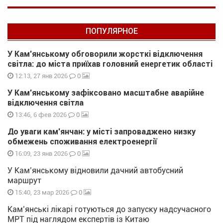
ПОПУЛЯРНОЕ
У Кам’янському обговорили жорсткі відключення
світла: до міста приїхав головний енергетик області
0
12:13, 27 янв 2026
У Кам’янському зафіксовано масштабне аварійне
відключення світла
0
13:46, 6 фев 2026
До уваги кам’янчан: у місті запроваджено низку
обмежень споживання електроенергії
0
16:09, 23 янв 2026
У Кам’янському відновили дачний автобусний
маршрут
0
15:40, 23 мар 2026
Кам’янські лікарі готуються до запуску надсучасного
МРТ під наглядом експертів із Китаю