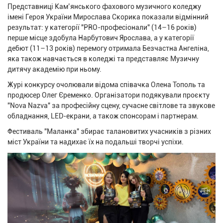
Представниці Кам’янського фахового музичного коледжу
імені Героя України Мирослава Скорика показали відмінний
результат: у категорії "PRO-професіонали" (14–16 років)
перше місце здобула Нарбутович Ярослава, а у категорії
дебют (11–13 років) перемогу отримала Безчастна Ангеліна,
яка також навчається в коледжі та представляє Музичну
дитячу академію при ньому.
Журі конкурсу очолювали відома співачка Олена Тополь та
продюсер Олег Єременко. Організатори подякували проєкту
"Nova Nazva" за професійну сцену, сучасне світлове та звукове
обладнання, LED-екрани, а також спонсорам і партнерам.
Фестиваль "Маланка" збирає талановитих учасників з різних
міст України та надихає їх на подальші творчі успіхи.