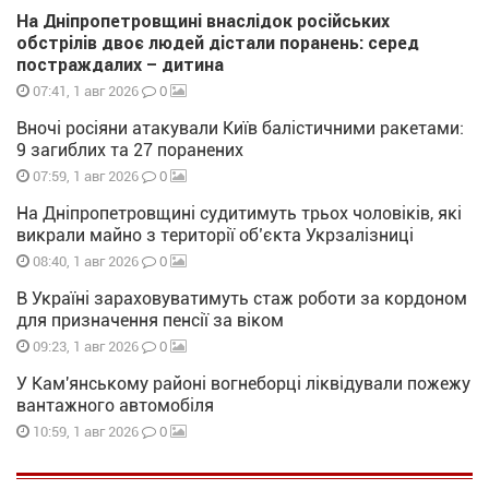
На Дніпропетровщині внаслідок російських
обстрілів двоє людей дістали поранень: серед
постраждалих – дитина
0
07:41, 1 авг 2026
Вночі росіяни атакували Київ балістичними ракетами:
9 загиблих та 27 поранених
0
07:59, 1 авг 2026
На Дніпропетровщині судитимуть трьох чоловіків, які
викрали майно з території об’єкта Укрзалізниці
0
08:40, 1 авг 2026
В Україні зараховуватимуть стаж роботи за кордоном
для призначення пенсії за віком
0
09:23, 1 авг 2026
У Кам'янському районі вогнеборці ліквідували пожежу
вантажного автомобіля
0
10:59, 1 авг 2026