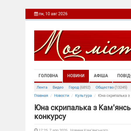
пн, 10 авг 2026
ГОЛОВНА
НОВИНИ
АФІША
ПОВІД
Лента
Видео
Город
(6892)
Общество
(13245)
Главная
Новости
Культура
Юна скрипалька з
Юна скрипалька з Кам’янсь
конкурсу
17:25, 7 апр 2026 , Новини Кам'янського