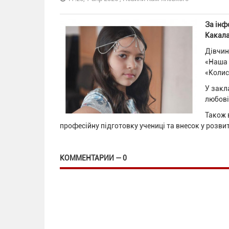
За інф
Какала
Дівчин
«Наша 
«Колис
У закл
любові
Також 
професійну підготовку учениці та внесок у розви
КОММЕНТАРИИ — 0