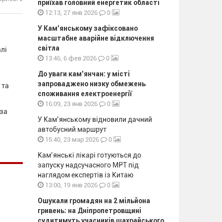
приїхав головний енергетик області
0
12:13, 27 янв 2026
У Кам’янському зафіксовано
масштабне аварійне відключення
світла
алі
0
13:46, 6 фев 2026
До уваги кам’янчан: у місті
запроваджено низку обмежень
 та
споживання електроенергії
0
16:09, 23 янв 2026
 за
У Кам’янському відновили дачний
автобусний маршрут
0
15:40, 23 мар 2026
Кам’янські лікарі готуються до
запуску надсучасного МРТ під
наглядом експертів із Китаю
0
13:00, 19 янв 2026
Ошукали громадян на 2 мільйона
гривень: на Дніпропетровщині
судитимуть учасників шахрайського