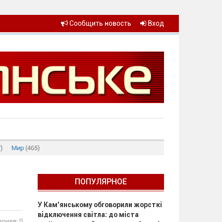
Сообщить новость
Вход
)
Мир
(465)
ПОПУЛЯРНОЕ
У Кам’янському обговорили жорсткі
відключення світла: до міста
риев: 0