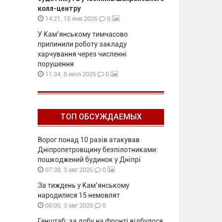
колл-центру
0
14:21, 15 янв 2026
У Кам’янському тимчасово
припинили роботу закладу
харчування через численні
порушення
0
11:34, 8 июл 2026
ТОП ОБСУЖДАЕМЫХ
Ворог понад 10 разів атакував
Дніпропетровщину безпілотниками:
пошкоджений будинок у Дніпрі
0
07:38, 3 авг 2026
За тиждень у Кам’янському
народилися 15 немовлят
0
08:00, 3 авг 2026
Генштаб: за добу на фронті відбулося