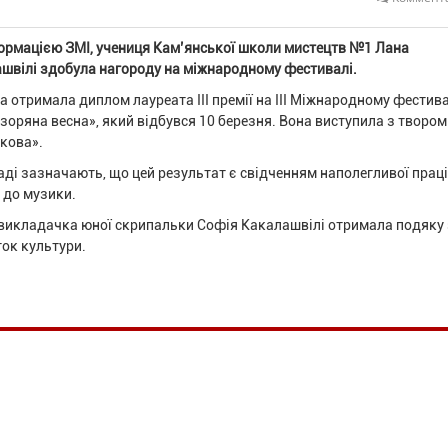
ормацією ЗМІ, учениця Кам’янської школи мистецтв №1 Лана
швілі здобула нагороду на міжнародному фестивалі.
а отримала диплом лауреата ІІІ премії на ІІІ Міжнародному фестив
зоряна весна», який відбувся 10 березня. Вона виступила з твором
кова».
аді зазначають, що цей результат є свідченням наполегливої праці
 до музики.
викладачка юної скрипальки Софія Какалашвілі отримала подяку
ток культури.