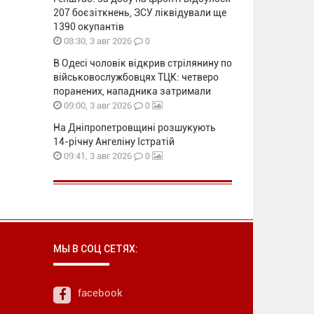
207 боєзіткнень, ЗСУ ліквідували ще
1390 окупантів
0
08:30, 3 авг 2026
В Одесі чоловік відкрив стрілянину по
військовослужбовцях ТЦК: четверо
поранених, нападника затримали
0
09:00, 3 авг 2026
На Дніпропетровщині розшукують
14-річну Ангеліну Істратій
0
09:41, 3 авг 2026
МЫ В СОЦ СЕТЯХ:
facebook