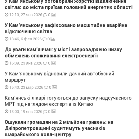
У Кам’янському обговорили жорсткі відключення
світла: до міста приїхав головний енергетик області
0
12:13, 27 янв 2026
У Кам’янському зафіксовано масштабне аварійне
відключення світла
0
13:46, 6 фев 2026
До уваги кам’янчан: у місті запроваджено низку
обмежень споживання електроенергії
0
16:09, 23 янв 2026
У Кам’янському відновили дачний автобусний
маршрут
0
15:40, 23 мар 2026
Кам’янські лікарі готуються до запуску надсучасного
МРТ під наглядом експертів із Китаю
0
13:00, 19 янв 2026
Ошукали громадян на 2 мільйона гривень: на
Дніпропетровщині судитимуть учасників
шахрайського колл-центру