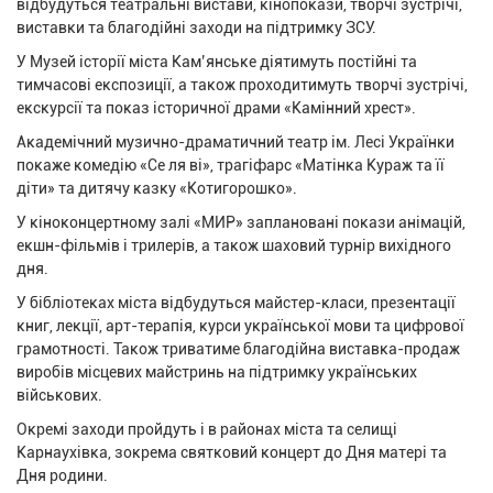
відбудуться театральні вистави, кінопокази, творчі зустрічі,
виставки та благодійні заходи на підтримку ЗСУ.
У Музей історії міста Кам’янське діятимуть постійні та
тимчасові експозиції, а також проходитимуть творчі зустрічі,
екскурсії та показ історичної драми «Камінний хрест».
Академічний музично-драматичний театр ім. Лесі Українки
покаже комедію «Се ля ві», трагіфарс «Матінка Кураж та її
діти» та дитячу казку «Котигорошко».
У кіноконцертному залі «МИР» заплановані покази анімацій,
екшн-фільмів і трилерів, а також шаховий турнір вихідного
дня.
У бібліотеках міста відбудуться майстер-класи, презентації
книг, лекції, арт-терапія, курси української мови та цифрової
грамотності. Також триватиме благодійна виставка-продаж
виробів місцевих майстринь на підтримку українських
військових.
Окремі заходи пройдуть і в районах міста та селищі
Карнаухівка, зокрема святковий концерт до Дня матері та
Дня родини.