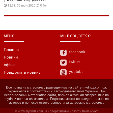
0
12:37, 30 июл 2026
МЕНЮ
МЫ В СОЦ СЕТЯХ:
Головна
facebook
Новини
twitter
Афіша
youtube
Повідомити новину
Все права на материалы, размещенные на сайте mydndz.com.ua,
охраняются в соответствии с законодательством Украины. При
использовании материалов сайта, прямая активная гиперссылка на
mydndz.com.ua обязательна. Редакция может не разделять мнение
авторов и не несет ответственности за авторские материалы.
© 2026 mydndz.com.ua - оперативные новости Каменского