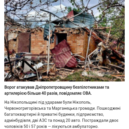
Ворог атакував Дніпропетровщину безпілотниками та
артилерією більше 40 разів, повідомляє ОВА.
На Нікопольщині під ударами були Нікополь,
Червоногригорівська та Марганецька громади. Пошкоджені
багатоквартирні й приватні будинки, підприємство,
адмінбудівля, дві АЗС та понад 20 авто. Постраждали двоє
чоловіків 50 і 57 років — лікуються амбулаторно.