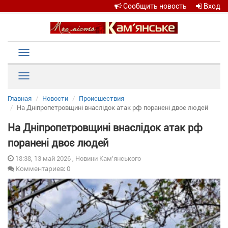
Сообщить новость
Вход
Toggle
navigation
Рубрики
Главная
Новости
Происшествия
На Дніпропетровщині внаслідок атак рф поранені двоє людей
На Дніпропетровщині внаслідок атак рф
поранені двоє людей
18:38, 13 май 2026 , Новини Кам'янського
Комментариев: 0