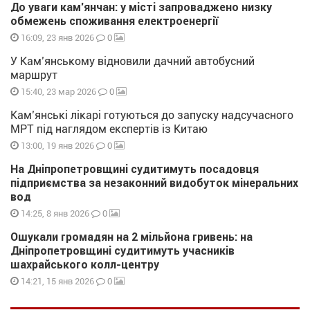
До уваги кам’янчан: у місті запроваджено низку
обмежень споживання електроенергії
0
16:09, 23 янв 2026
У Кам’янському відновили дачний автобусний
маршрут
0
15:40, 23 мар 2026
Кам’янські лікарі готуються до запуску надсучасного
МРТ під наглядом експертів із Китаю
0
13:00, 19 янв 2026
На Дніпропетровщині судитимуть посадовця
підприємства за незаконний видобуток мінеральних
вод
0
14:25, 8 янв 2026
Ошукали громадян на 2 мільйона гривень: на
Дніпропетровщині судитимуть учасників
шахрайського колл-центру
0
14:21, 15 янв 2026