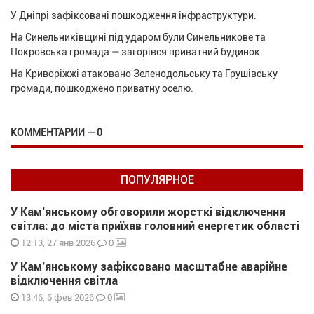
У Дніпрі зафіксовані пошкодження інфраструктури.
На Синельниківщині під ударом були Синельникове та
Покровська громада — загорівся приватний будинок.
На Криворіжжі атаковано Зеленодольську та Грушівську
громади, пошкоджено приватну оселю.
КОММЕНТАРИИ — 0
ПОПУЛЯРНОЕ
У Кам’янському обговорили жорсткі відключення
світла: до міста приїхав головний енергетик області
0
12:13, 27 янв 2026
У Кам’янському зафіксовано масштабне аварійне
відключення світла
0
13:46, 6 фев 2026