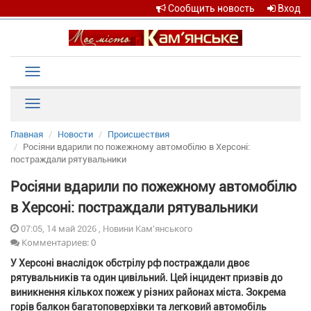
Сообщить новость
Вход
Toggle
navigation
Рубрики
Главная
Новости
Происшествия
Росіяни вдарили по пожежному автомобілю в Херсоні:
постраждали рятувальники
Росіяни вдарили по пожежному автомобілю
в Херсоні: постраждали рятувальники
07:05, 14 май 2026 , Новини Кам'янського
Комментариев: 0
У Херсоні внаслідок обстрілу рф постраждали двоє
рятувальників та один цивільний. Цей інцидент призвів до
виникнення кількох пожеж у різних районах міста. Зокрема
горів балкон багатоповерхівки та легковий автомобіль