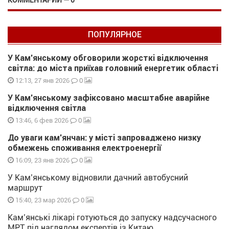
КОММЕНТАРИИ — 0
ПОПУЛЯРНОЕ
У Кам’янському обговорили жорсткі відключення
світла: до міста приїхав головний енергетик області
0
12:13, 27 янв 2026
У Кам’янському зафіксовано масштабне аварійне
відключення світла
0
13:46, 6 фев 2026
До уваги кам’янчан: у місті запроваджено низку
обмежень споживання електроенергії
0
16:09, 23 янв 2026
У Кам’янському відновили дачний автобусний
маршрут
0
15:40, 23 мар 2026
Кам’янські лікарі готуються до запуску надсучасного
МРТ під наглядом експертів із Китаю