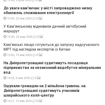
13:46, 6 фев 2026
До уваги кам’янчан: у місті запроваджено низку
обмежень споживання електроенергії
0
16:09, 23 янв 2026
У Кам’янському відновили дачний автобусний
маршрут
0
15:40, 23 мар 2026
Кам’янські лікарі готуються до запуску надсучасного
МРТ під наглядом експертів із Китаю
0
13:00, 19 янв 2026
На Дніпропетровщині судитимуть посадовця
підприємства за незаконний видобуток мінеральних
вод
0
14:25, 8 янв 2026
Ошукали громадян на 2 мільйона гривень: на
Дніпропетровщині судитимуть учасників
шахрайського колл-центру
0
14:21, 15 янв 2026