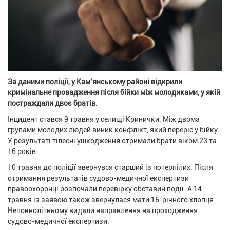
За даними поліції, у Кам’янському районі відкрили
кримінальне провадження після бійки між молодиками, у якій
постраждали двоє братів.
Інцидент стався 9 травня у селищі Кринички. Між двома
групами молодих людей виник конфлікт, який переріс у бійку.
У результаті тілесні ушкодження отримали брати віком 23 та
16 років.
10 травня до поліції звернувся старший із потерпілих. Після
отримання результатів судово-медичної експертизи
правоохоронці розпочали перевірку обставин події. А 14
травня із заявою також звернулася мати 16-річного хлопця.
Неповнолітньому видали направлення на проходження
судово-медичної експертизи.