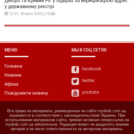
Дніпро та Кривий Ріг у лідерах за верифікацією адрес
у державному реєстрі
0
12:37, 30 июл 2026
МЕНЮ
МЫ В СОЦ СЕТЯХ:
Головна
facebook
Новини
twitter
Афіша
youtube
Повідомити новину
Все права на материалы, размещенные на сайте mydndz.com.ua,
охраняются в соответствии с законодательством Украины. При
использовании материалов сайта, прямая активная гиперссылка на
mydndz.com.ua обязательна. Редакция может не разделять мнение
авторов и не несет ответственности за авторские материалы.