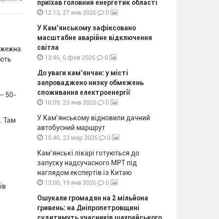
приїхав головний енергетик області
0
12:13, 27 янв 2026
У Кам’янському зафіксовано
.
масштабне аварійне відключення
світла
ожежна
0
13:46, 6 фев 2026
ають
До уваги кам’янчан: у місті
запроваджено низку обмежень
споживання електроенергії
— 50-
0
16:09, 23 янв 2026
У Кам’янському відновили дачний
. Там
автобусний маршрут
0
15:40, 23 мар 2026
Кам’янські лікарі готуються до
запуску надсучасного МРТ під
наглядом експертів із Китаю
0
13:00, 19 янв 2026
ів
Ошукали громадян на 2 мільйона
гривень: на Дніпропетровщині
судитимуть учасників шахрайського