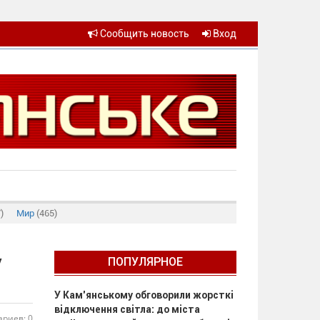
Сообщить новость
Вход
)
Мир
(465)
у
ПОПУЛЯРНОЕ
У Кам’янському обговорили жорсткі
відключення світла: до міста
риев: 0