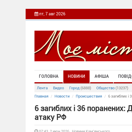
пт, 7 авг 2026
ГОЛОВНА
НОВИНИ
АФІША
ПОВІД
Лента
Видео
Город
(6888)
Общество
(13237)
Главная
Новости
Происшествия
6 загиблих і
6 загиблих і 36 поранених
атаку РФ
07:43, 2 июн 2026 , Новини Кам'янського