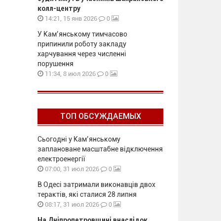
колл-центру
0
14:21, 15 янв 2026
У Кам’янському тимчасово
припинили роботу закладу
харчування через численні
порушення
0
11:34, 8 июл 2026
ТОП ОБСУЖДАЕМЫХ
Сьогодні у Кам’янському
заплановане масштабне відключення
електроенергії
0
07:00, 31 июл 2026
В Одесі затримали виконавців двох
терактів, які сталися 28 липня
0
08:17, 31 июл 2026
На Дніпропетровщині внаслідок