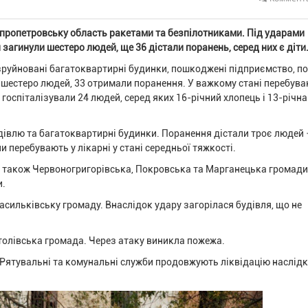
ніпропетровську область ракетами та безпілотниками. Під ударами
 загинули шестеро людей, ще 36 дістали поранень, серед них є діти
 зруйновані багатоквартирні будинки, пошкоджені підприємство, п
и шестеро людей, 33 отримали поранення. У важкому стані перебув
 госпіталізували 24 людей, серед яких 16-річний хлопець і 13-річна
івлю та багатоквартирні будинки. Поранення дістали троє людей 
ни перебувають у лікарні у стані середньої тяжкості.
а також Червоногригорівська, Покровська та Марганецька громади
и.
асильківську громаду. Внаслідок удару загорілася будівля, що не
толівська громада. Через атаку виникла пожежа.
 Рятувальні та комунальні служби продовжують ліквідацію наслідк