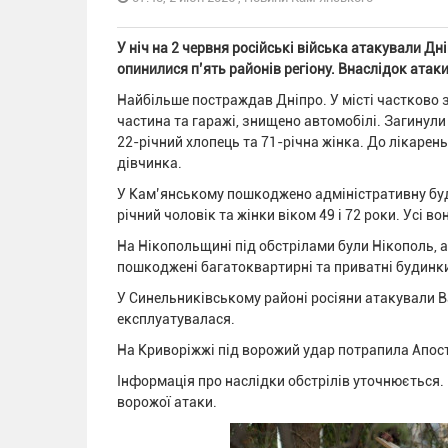
У ніч на 2 червня російські війська атакували Д
опинилися п’ять районів регіону. Внаслідок атаки
Найбільше постраждав Дніпро. У місті частково
частина та гаражі, знищено автомобілі. Загинул
22-річний хлопець та 71-річна жінка. До лікарень
дівчинка.
У Кам’янському пошкоджено адміністративну буд
річний чоловік та жінки віком 49 і 72 роки. Усі во
На Нікопольщині під обстрілами були Нікополь, 
пошкоджені багатоквартирні та приватні будинк
У Синельниківському районі росіяни атакували В
експлуатувалася.
На Криворіжжі під ворожий удар потрапила Апос
Інформація про наслідки обстрілів уточнюється.
ворожої атаки.