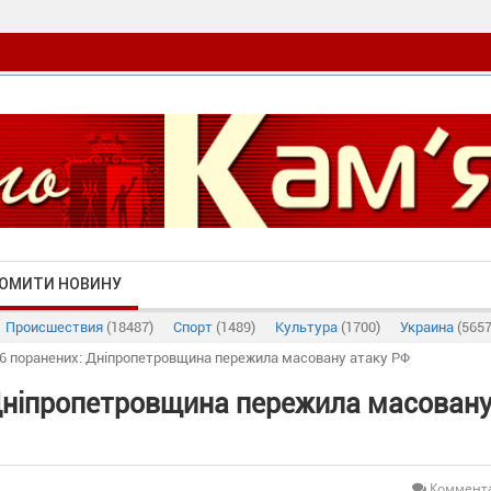
ОМИТИ НОВИНУ
Происшествия
(18487)
Спорт
(1489)
Культура
(1700)
Украина
(5657
 36 поранених: Дніпропетровщина пережила масовану атаку РФ
: Дніпропетровщина пережила масован
Коммента