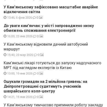
У Кам’янському зафіксовано масштабне аварійне
відключення світла
0
13:46, 6 фев 2026
До уваги кам’янчан: у місті запроваджено низку
обмежень споживання електроенергії
0
16:09, 23 янв 2026
У Кам’янському відновили дачний автобусний
маршрут
0
15:40, 23 мар 2026
Кам’янські лікарі готуються до запуску надсучасного
МРТ під наглядом експертів із Китаю
0
13:00, 19 янв 2026
Ошукали громадян на 2 мільйона гривень: на
Дніпропетровщині судитимуть учасників
шахрайського колл-центру
0
14:21, 15 янв 2026
У Кам’янському тимчасово припинили роботу закладу