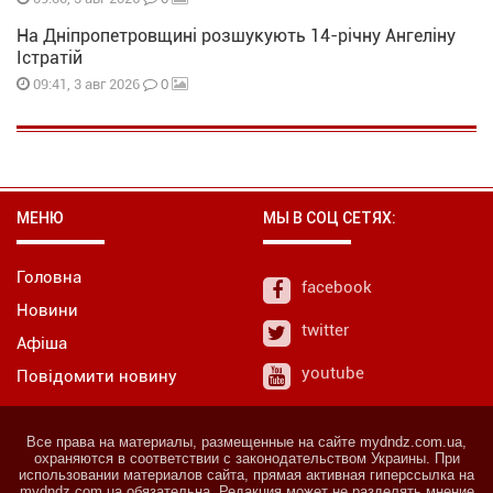
На Дніпропетровщині розшукують 14-річну Ангеліну
Істратій
0
09:41, 3 авг 2026
МЕНЮ
МЫ В СОЦ СЕТЯХ:
Головна
facebook
Новини
twitter
Афіша
youtube
Повідомити новину
Все права на материалы, размещенные на сайте mydndz.com.ua,
охраняются в соответствии с законодательством Украины. При
использовании материалов сайта, прямая активная гиперссылка на
mydndz.com.ua обязательна. Редакция может не разделять мнение