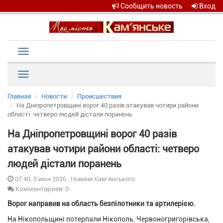
Сообщить новость
Вход
Toggle
navigation
Рубрики
Главная
Новости
Происшествия
На Дніпропетровщині ворог 40 разів атакував чотири райони
області: четверо людей дістали поранень
На Дніпропетровщині ворог 40 разів
атакував чотири райони області: четверо
людей дістали поранень
07:40, 8 июн 2026 , Новини Кам'янського
Комментариев: 0
Ворог направив на область безпілотники та артилерією.
На Нікопольщині потерпали Нікополь, Червоногригорівська,