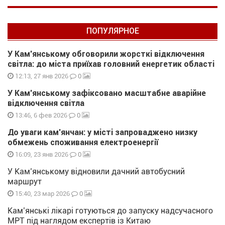
ПОПУЛЯРНОЕ
У Кам’янському обговорили жорсткі відключення
світла: до міста приїхав головний енергетик області
0
12:13, 27 янв 2026
У Кам’янському зафіксовано масштабне аварійне
відключення світла
0
13:46, 6 фев 2026
До уваги кам’янчан: у місті запроваджено низку
обмежень споживання електроенергії
0
16:09, 23 янв 2026
У Кам’янському відновили дачний автобусний
маршрут
0
15:40, 23 мар 2026
Кам’янські лікарі готуються до запуску надсучасного
МРТ під наглядом експертів із Китаю