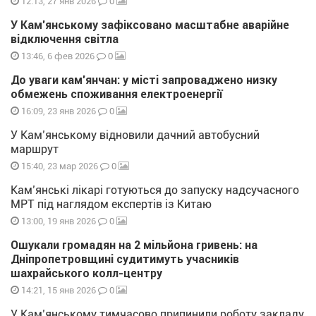
0
12:13, 27 янв 2026
У Кам’янському зафіксовано масштабне аварійне
відключення світла
0
13:46, 6 фев 2026
До уваги кам’янчан: у місті запроваджено низку
обмежень споживання електроенергії
0
16:09, 23 янв 2026
У Кам’янському відновили дачний автобусний
маршрут
0
15:40, 23 мар 2026
Кам’янські лікарі готуються до запуску надсучасного
МРТ під наглядом експертів із Китаю
0
13:00, 19 янв 2026
Ошукали громадян на 2 мільйона гривень: на
Дніпропетровщині судитимуть учасників
шахрайського колл-центру
0
14:21, 15 янв 2026
У Кам’янському тимчасово припинили роботу закладу