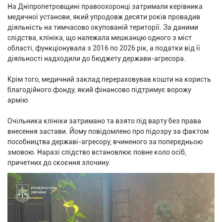
На Дніпропетровщині правоохоронці затримали керівника
медичної установи, який упродовж десяти років провадив
діяльність на тимчасово окупованій території. За даними
слідства, клініка, що належала мешканцю одного з міст
області, функціонувала з 2016 по 2026 рік, а податки від її
діяльності надходили до бюджету держави-агресора.
Крім того, медичний заклад перераховував кошти на користь
благодійного фонду, який фінансово підтримує ворожу
армію.
Очільника клініки затримано та взято під варту без права
внесення застави. Йому повідомлено про підозру за фактом
пособництва державі-агресору, вчиненого за попередньою
змовою. Наразі слідство встановлює повне коло осіб,
причетних до скоєння злочину.