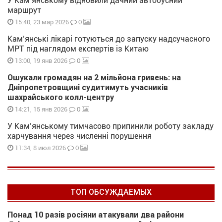
У Кам’янському відновили дачний автобусний
маршрут
0
15:40, 23 мар 2026
Кам’янські лікарі готуються до запуску надсучасного
МРТ під наглядом експертів із Китаю
0
13:00, 19 янв 2026
Ошукали громадян на 2 мільйона гривень: на
Дніпропетровщині судитимуть учасників
шахрайського колл-центру
0
14:21, 15 янв 2026
У Кам’янському тимчасово припинили роботу закладу
харчування через численні порушення
0
11:34, 8 июл 2026
ТОП ОБСУЖДАЕМЫХ
Понад 10 разів росіяни атакували два райони