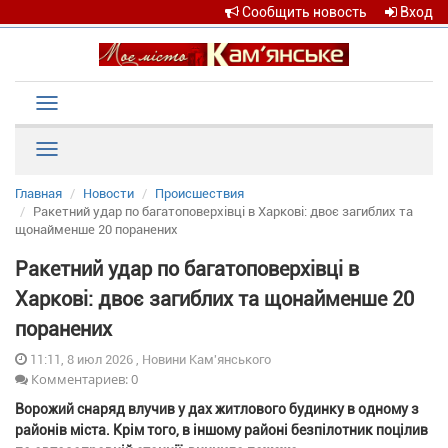
Сообщить новость
Вход
Toggle
navigation
Рубрики
Главная
Новости
Происшествия
Ракетний удар по багатоповерхівці в Харкові: двоє загиблих та
щонайменше 20 поранених
Ракетний удар по багатоповерхівці в
Харкові: двоє загиблих та щонайменше 20
поранених
11:11, 8 июл 2026 , Новини Кам'янського
Комментариев: 0
Ворожий снаряд влучив у дах житлового будинку в одному з
районів міста. Крім того, в іншому районі безпілотник поцілив