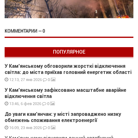
КОММЕНТАРИИ — 0
ПОПУЛЯРНОЕ
У Кам’янському обговорили жорсткі відключення
світла: до міста приїхав головний енергетик області
0
12:13, 27 янв 2026
У Кам’янському зафіксовано масштабне аварійне
відключення світла
0
13:46, 6 фев 2026
До уваги кам’янчан: у місті запроваджено низку
обмежень споживання електроенергії
0
16:09, 23 янв 2026