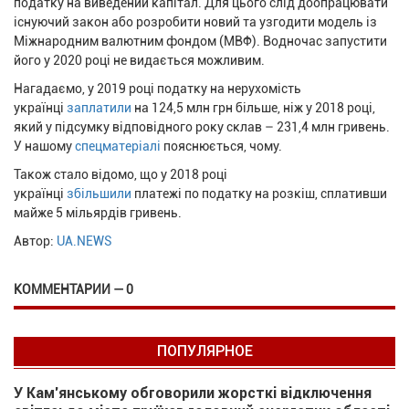
податку на виведений капітал. Для цього слід доопрацювати
існуючий закон або розробити новий та узгодити модель із
Міжнародним валютним фондом (МВФ). Водночас запустити
його у 2020 році не видається можливим.
Нагадаємо, у 2019 році податку на нерухомість
українці
заплатили
на 124,5 млн грн більше, ніж у 2018 році,
який у підсумку відповідного року склав – 231,4 млн гривень.
У нашому
спецматеріалі
пояснюється, чому.
Також стало відомо, що у 2018 році
українці
збільшили
платежі по податку на розкіш, сплативши
майже 5 мільярдів гривень.
Автор:
UA.NEWS
КОММЕНТАРИИ — 0
ПОПУЛЯРНОЕ
У Кам’янському обговорили жорсткі відключення