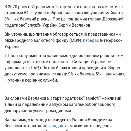
З 2020 року в Україні може стартувати податкова амністія зі
ставками 5% – у разі добровільного декларування майна та
9% – як базовий рівень. Про це повідомив голова Державної
податкової служби України Сергій Верланов.
Він уточнив, що питання обговорюється із представниками
Міжнародного валютного фонду (МВФ),
передає
Інтерфакс-
Україна.
«Податкову амністію називаємо «добровільним розкриттям
інформації платником податків»… Ситуація України не
унікальна – і ПАР, і Латвія й інші країни проходили її. Зараз
дискутуємо про знижені ставки: 9% як базова, 5% – знижена»,
– уточнив керівник служби.
За словами Верланова, старт податкової амністії можливий
тільки із паралельним запуском загальнообов’язкового
декларування усіма громадянами.
Зазначимо, у команді президента України Володимира
Зеленського також
розглядають
можливість введення