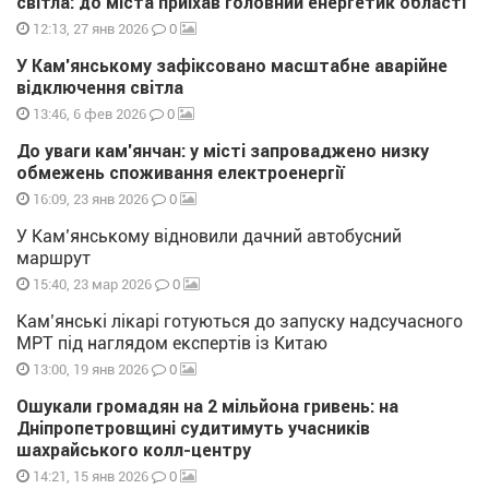
світла: до міста приїхав головний енергетик області
0
12:13, 27 янв 2026
У Кам’янському зафіксовано масштабне аварійне
відключення світла
0
13:46, 6 фев 2026
До уваги кам’янчан: у місті запроваджено низку
обмежень споживання електроенергії
0
16:09, 23 янв 2026
У Кам’янському відновили дачний автобусний
маршрут
0
15:40, 23 мар 2026
Кам’янські лікарі готуються до запуску надсучасного
МРТ під наглядом експертів із Китаю
0
13:00, 19 янв 2026
Ошукали громадян на 2 мільйона гривень: на
Дніпропетровщині судитимуть учасників
шахрайського колл-центру
0
14:21, 15 янв 2026