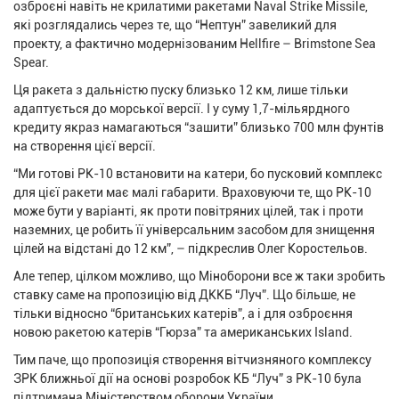
озброєні навіть не крилатими ракетами Naval Strike Missile,
які розглядались через те, що “Нептун” завеликий для
проекту, а фактично модернізованим Hellfire – Brimstone Sea
Spear.
Ця ракета з дальністю пуску близько 12 км, лише тільки
адаптується до морської версії. І у суму 1,7-мільярдного
кредиту якраз намагаються “зашити” близько 700 млн фунтів
на створення цієї версії.
“Ми готові РК-10 встановити на катери, бо пусковий комплекс
для цієї ракети має малі габарити. Враховуючи те, що РК-10
може бути у варіанті, як проти повітряних цілей, так і проти
наземних, це робить її універсальним засобом для знищення
цілей на відстані до 12 км”, – підкреслив Олег Коростельов.
Але тепер, цілком можливо, що Міноборони все ж таки зробить
ставку саме на пропозицію від ДККБ “Луч”. Що більше, не
тільки відносно “британських катерів”, а і для озброєння
новою ракетою катерів “Гюрза” та американських Island.
Тим паче, що пропозиція створення вітчизняного комплексу
ЗРК ближньої дії на основі розробок КБ “Луч” з РК-10 була
підтримана Міністерством оборони України.