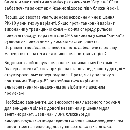
Саме він має прийти на заміну радянському “Стріла-10” та
забезпечити захист армійських підрозділів у ближній зоні.
Перше, що звертає увагу, це нове аеродинамічне рішення
РК-10 у зенітному варіанті. Якщо протитанковий варіант
виконаний у традиційній схемі – крила спереду, рульові
поверхні позаду, то ракета для ЗРК виконана у схемі “качка” з
рульовими поверхнями у носовій частині ракети.
Це рішення пов’язано із необхідністю забезпечити більшу
маневровість ракети для знищення повітряних цілей.
Водночас засіб керування ракети залишається без змін –
“лазерна стежка”, коли прицільна станція веде ракету до цілі у
структурованому лазерному полі. Проте, як і у випадку з
повітряним “Бар’єр-В”, розробляється варіант з
альтернативним наведенням за відбитим лазерним
променем.
Необхідно зазначити, що використання лазерного променя
для знищення цілей є доволі незвичним рішенням для
зенітних ракет. Зазвичай у ЗРК ближньої дії
використовуються інфрачервоні головки самонаведення, які
наводяться на тепло від двигунів вертольоту чи літака.