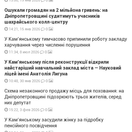
0
13:00, 19 янв 2026
Ошукали громадян на 2 мільйона гривень: на
Дніпропетровщині судитимуть учасників
шахрайського колл-центру
0
14:21, 15 янв 2026
У Кам’янському тимчасово припинили роботу закладу
харчування через численні порушення
0
11:34, 8 июл 2026
У Кам’янському після реконструкції відкрили
найстаріший навчальний заклад міста — Науковий
ліцей імені Анатолія Лигуна
0
10:48, 30 янв 2026
Схема незаконного продажу місць для поховання: на
Дніпропетровщині підозрюють трьох жителів, серед
них депутат
0
15:22, 3 фев 2026
У Кам’янському засудили жінку за підробку
пенсійного посвідчення