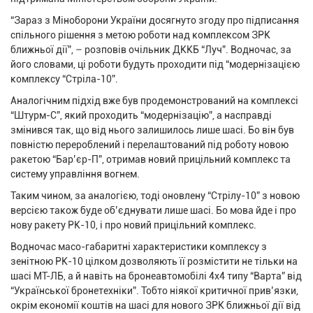
“Зараз з Міноборони України досягнуто згоду про підписання
спільного рішення з метою роботи над комплексом ЗРК
ближньої дії”, – розповів очільник ДККБ “Луч”. Водночас, за
його словами, ці роботи будуть проходити під “модернізацією
комплексу “Стріла-10”.
Аналогічним підхід вже був продемонстрований на комплексі
“Штурм-С”, який проходить “модернізацію”, а насправді
змінився так, що від нього залишилось лише шасі. Бо він був
повністю перероблений і перелаштований під роботу новою
ракетою “Бар’єр-П”, отримав новий прицільний комплекс та
систему управління вогнем.
Таким чином, за аналогією, тоді оновлену “Стрілу-10” з новою
версією також буде об’єднувати лише шасі. Бо мова йде і про
нову ракету РК-10, і про новий прицільний комплекс.
Водночас масо-габаритні характеристики комплексу з
зенітною РК-10 цілком дозволяють її розмістити не тільки на
шасі МТ-ЛБ, а й навіть на бронеавтомобілі 4х4 типу “Варта” від
“Української бронетехніки”. Тобто ніякої критичної прив’язки,
окрім економії коштів на шасі для нового ЗРК ближньої дії від