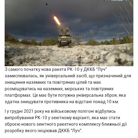
З самого початку нова ракета РК-10 у ДККБ “Луч”
замислювалась, як універсальний засіб, що призначений для
знищення наземних та повітряних цілей та має
розміщуватись на наземних, морських та повітряних
платформах. Це має бути потужна універсальна зброя, яка
здатна знищувати противника на відстані понад 10 км.
І у грудні 2021 року на військовому полігоні відбулись
випробування РК-10 у зенітному варіанті, яка має стати
зброєю нового зенітного ракетного комплексу ближньої дії
розробку якого ініціював ДККБ “Луч”.