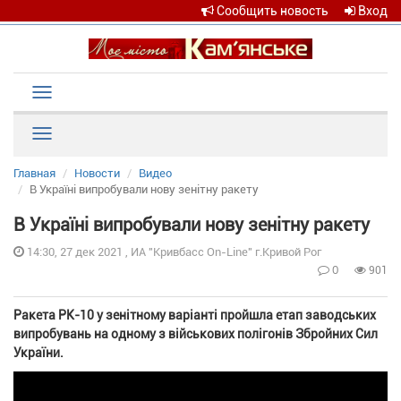
Сообщить новость
Вход
Toggle
navigation
Рубрики
Главная
Новости
Видео
В Україні випробували нову зенітну ракету
В Україні випробували нову зенітну ракету
14:30, 27 дек 2021 , ИА "Кривбасс On-Line" г.Кривой Рог
0
901
Ракета РК-10 у зенітному варіанті пройшла етап заводських
випробувань на одному з військових полігонів Збройних Сил
України.