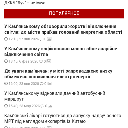
ДККБ “Луч” – не існує.
ПОПУЛЯРНОЕ
У Кам’янському обговорили жорсткі відключення
світла: до міста приїхав головний енергетик області
0
12:13, 27 янв 2026
У Кам’янському зафіксовано масштабне аварійне
відключення світла
0
13:46, 6 фев 2026
До уваги кам’янчан: у місті запроваджено низку
обмежень споживання електроенергії
0
16:09, 23 янв 2026
У Кам’янському відновили дачний автобусний
маршрут
0
15:40, 23 мар 2026
Кам’янські лікарі готуються до запуску надсучасного
МРТ під наглядом експертів із Китаю