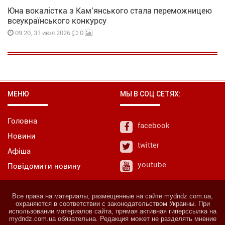
Юна вокалістка з Кам’янського стала переможницею
всеукраїнського конкурсу
0
09:20, 31 июл 2026
МЕНЮ
МЫ В СОЦ СЕТЯХ:
Головна
facebook
Новини
twitter
Афіша
youtube
Повідомити новину
Все права на материалы, размещенные на сайте mydndz.com.ua,
охраняются в соответствии с законодательством Украины. При
использовании материалов сайта, прямая активная гиперссылка на
mydndz.com.ua обязательна. Редакция может не разделять мнение