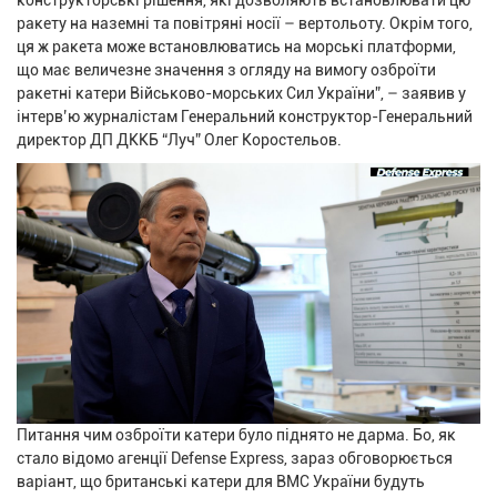
конструкторські рішення, які дозволяють встановлювати цю
ракету на наземні та повітряні носії – вертольоту. Окрім того,
ця ж ракета може встановлюватись на морські платформи,
що має величезне значення з огляду на вимогу озброїти
ракетні катери Військово-морських Сил України”, – заявив у
інтерв’ю журналістам Генеральний конструктор-Генеральний
директор ДП ДККБ “Луч” Олег Коростельов.
Питання чим озброїти катери було піднято не дарма. Бо, як
стало відомо агенції Defense Express, зараз обговорюється
варіант, що британські катери для ВМС України будуть