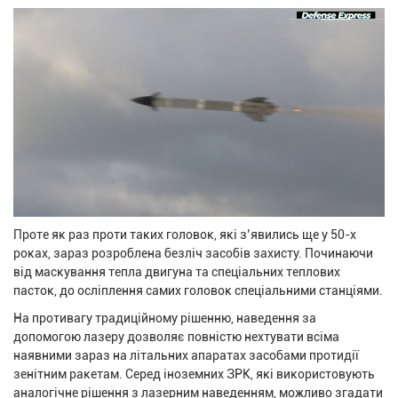
Проте як раз проти таких головок, які з’явились ще у 50-х
роках, зараз розроблена безліч засобів захисту. Починаючи
від маскування тепла двигуна та спеціальних теплових
пасток, до осліплення самих головок спеціальними станціями.
На противагу традиційному рішенню, наведення за
допомогою лазеру дозволяє повністю нехтувати всіма
наявними зараз на літальних апаратах засобами протидії
зенітним ракетам. Серед іноземних ЗРК, які використовують
аналогічне рішення з лазерним наведенням, можливо згадати