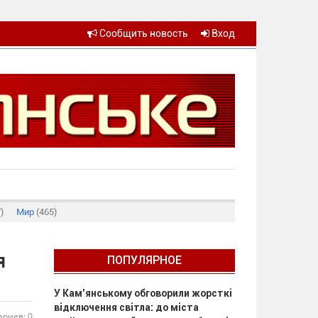
Сообщить новость
Вход
)
Мир
(465)
я
ПОПУЛЯРНОЕ
У Кам’янському обговорили жорсткі
відключення світла: до міста
риев: 0