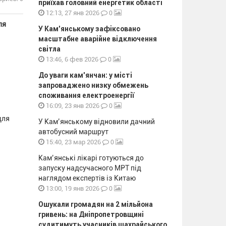
приїхав головний енергетик області
0
12:13, 27 янв 2026
ля
У Кам’янському зафіксовано
масштабне аварійне відключення
світла
0
13:46, 6 фев 2026
До уваги кам’янчан: у місті
запроваджено низку обмежень
споживання електроенергії
0
16:09, 23 янв 2026
для
У Кам’янському відновили дачний
автобусний маршрут
0
15:40, 23 мар 2026
Кам’янські лікарі готуються до
запуску надсучасного МРТ під
наглядом експертів із Китаю
0
13:00, 19 янв 2026
Ошукали громадян на 2 мільйона
гривень: на Дніпропетровщині
судитимуть учасників шахрайського