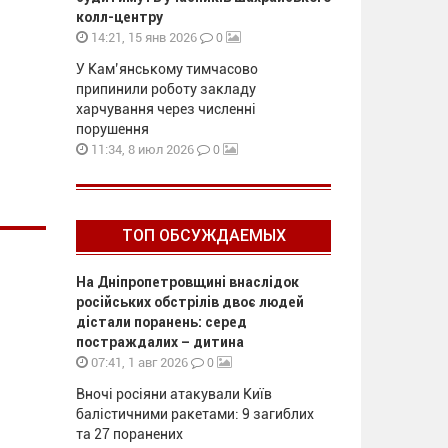
колл-центру
0
14:21, 15 янв 2026
У Кам’янському тимчасово
припинили роботу закладу
харчування через численні
порушення
0
11:34, 8 июл 2026
ТОП ОБСУЖДАЕМЫХ
На Дніпропетровщині внаслідок
російських обстрілів двоє людей
дістали поранень: серед
постраждалих – дитина
0
07:41, 1 авг 2026
Вночі росіяни атакували Київ
балістичними ракетами: 9 загиблих
та 27 поранених