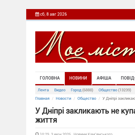
сб, 8 авг 2026
ГОЛОВНА
НОВИНИ
АФІША
ПОВІД
Лента
Видео
Город
(6888)
Общество
(13239)
Главная
Новости
Общество
У Дніпрі заклика
У Дніпрі закликають не куп
життя
10:29, 3 июн 2026 , Новини Кам'янського