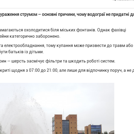
 ураження струмом – основні причини, чому водограї не придатні д
амагаються охолодитися біля міських фонтанів. Однак фахівці
ейни категорично заборонено.
 та електрообладнання, тому купання може призвести до травм або
ти батьків із дітьми.
ин — шерсть засмічує фільтри та шкодить роботі систем.
риті щодня з 07:00 до 21:00, але лише для відпочинку поруч, а не 