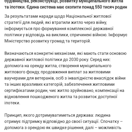
будівництва, реконструкції, розвитку муніципального житла
та іпотеки. Єдина система має охопити понад 550 тисяч родин
За результатами наради щодо Національної житлової
стратегії для людей, які втратили житло через війну,
інформується про формування комплексної державної
політики у відповідь на виклики, спричинені війною. Інформує
Міністерство розвитку громад та територій.
Визначаються конкретні механізми, які мають стати основою
державної житлової політики до 2030 року. Серед них:
допомога на оренду житла, створення муніципального
житлового фонду, продовження виплат за житловими
ваучерами для ветеранів, осіб з інвалідністю внаслідок війни
та інших вразливих категорій, забезпечення житловими
сертифікатами родин, чиє житло зруйновано, компенсації на
відновлення пошкодженого житла та розвиток доступної
іпотеки.
Принцип, якого дотримуватиметься держава: людина
отримує підтримку відповідно до своєї ситуації. Спочатку –
допомога з орендою як швидке рішення, далі – можливість