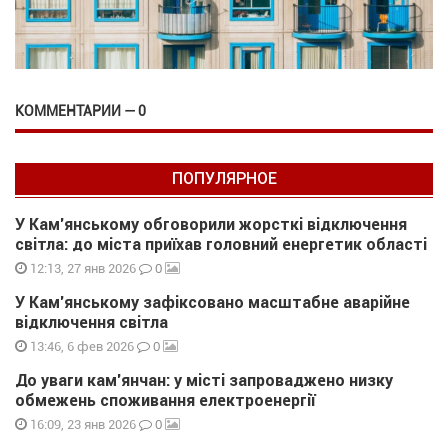
КОММЕНТАРИИ — 0
ПОПУЛЯРНОЕ
У Кам’янському обговорили жорсткі відключення
світла: до міста приїхав головний енергетик області
0
12:13, 27 янв 2026
У Кам’янському зафіксовано масштабне аварійне
відключення світла
0
13:46, 6 фев 2026
До уваги кам’янчан: у місті запроваджено низку
обмежень споживання електроенергії
0
16:09, 23 янв 2026